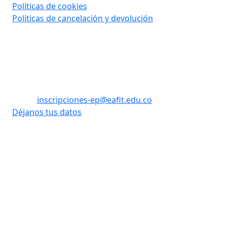
Políticas de cookies
Políticas de cancelación y devolución
Contáctanos
Tel: (60) (4) 2619500 opción 1 - opción 3
WhatsApp: +57 310 8992908
Email:
inscripciones-ep@eafit.edu.co
Déjanos tus datos
Vigilada Mineducación
Desarrollado
Universidad con Acreditación
por:
Institucional hasta 2026. Todos
los derechos reservados.