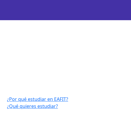
Virtual EAFIT
¿Por qué estudiar en EAFIT?
¿Qué quieres estudiar?
Consultar aquí