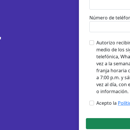
Número de teléfo
r
Autorizo recibi
medio de los si
telefónica, Wh
vez a la semana
franja horaria 
a 7:00 p.m. y s
vez al día, con
o información.
Acepto la
Polít