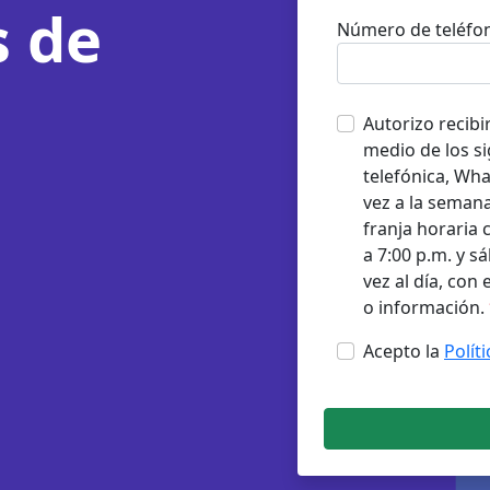
 de
Número de teléfo
Autorizo recibi
medio de los si
telefónica, Wh
vez a la semana
franja horaria 
a 7:00 p.m. y s
vez al día, con
o información.
Acepto la
Polít