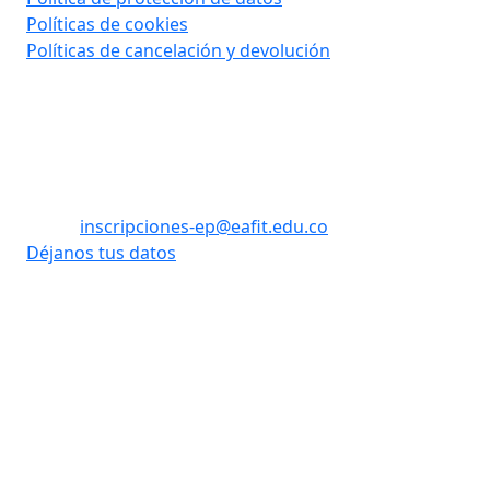
Políticas de cookies
Políticas de cancelación y devolución
Contáctanos
Tel: (60) (4) 2619500 opción 1 - opción 3
WhatsApp: +57 310 8992908
Email:
inscripciones-ep@eafit.edu.co
Déjanos tus datos
Vigilada Mineducación
Desarrollado
Universidad con Acreditación
por:
Institucional hasta 2026. Todos
los derechos reservados.