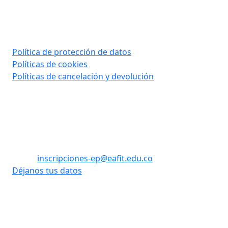
Consultar aquí
Política de protección de datos
Políticas de cookies
Políticas de cancelación y devolución
Contáctanos
Tel: (60) (4) 2619500 opción 1 - opción 3
WhatsApp: +57 310 8992908
Email:
inscripciones-ep@eafit.edu.co
Déjanos tus datos
Vigilada Mineducación
Desarrollado