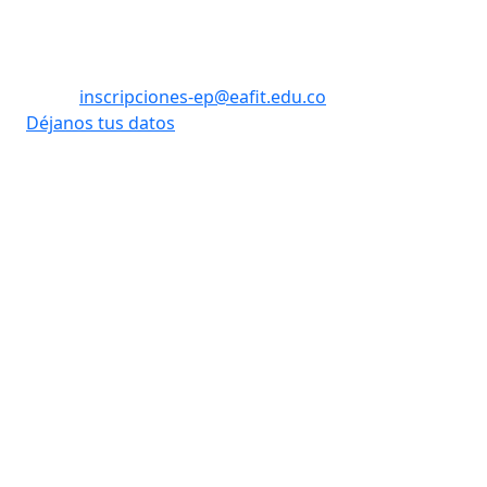
Tel: (60) (4) 2619500 opción 1 - opción 3
WhatsApp: +57 310 8992908
Email:
inscripciones-ep@eafit.edu.co
Déjanos tus datos
Vigilada Mineducación
Desarrollado
Universidad con Acreditación
por:
Institucional hasta 2026. Todos
los derechos reservados.