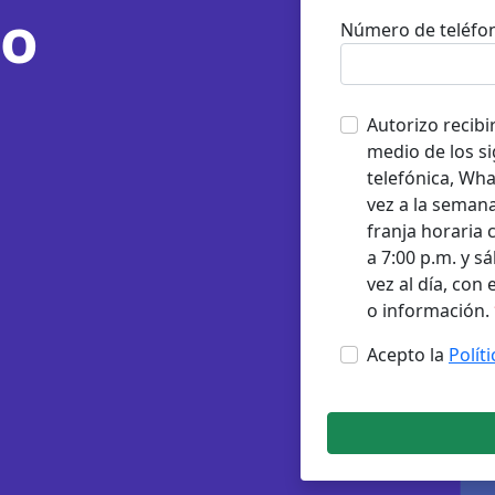
ño
Número de teléfo
Autorizo recibi
medio de los si
telefónica, Wh
vez a la semana
franja horaria 
a 7:00 p.m. y s
vez al día, con
o información.
Acepto la
Polít