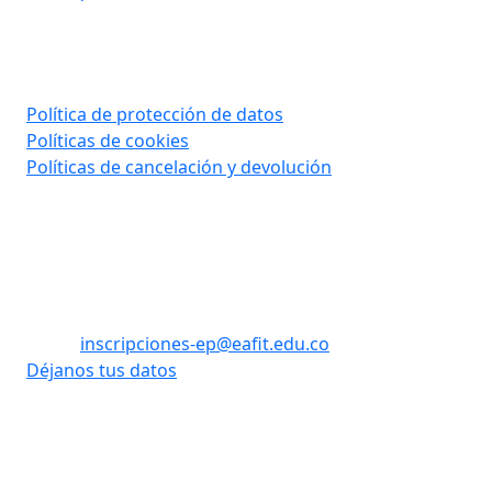
Consultar aquí
Política de protección de datos
Políticas de cookies
Políticas de cancelación y devolución
Contáctanos
Tel: (60) (4) 2619500 opción 1 - opción 3
WhatsApp: +57 310 8992908
Email:
inscripciones-ep@eafit.edu.co
Déjanos tus datos
Vigilada Mineducación
Desarrollado