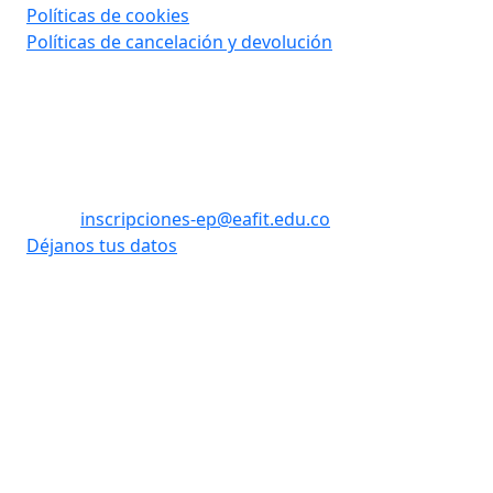
Políticas de cookies
Políticas de cancelación y devolución
Contáctanos
Tel: (60) (4) 2619500 opción 1 - opción 3
WhatsApp: +57 310 8992908
Email:
inscripciones-ep@eafit.edu.co
Déjanos tus datos
Vigilada Mineducación
Desarrollado
Universidad con Acreditación
por:
Institucional hasta 2026. Todos
los derechos reservados.