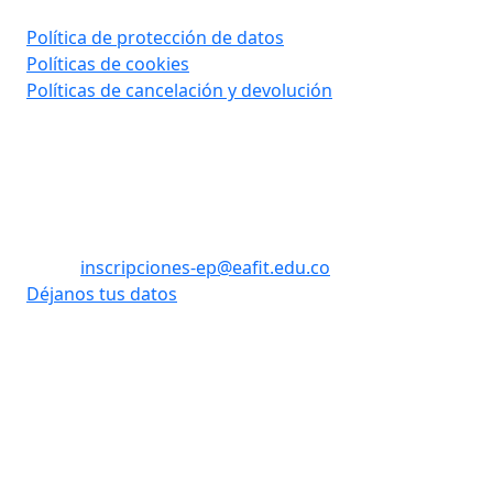
Política de protección de datos
Políticas de cookies
Políticas de cancelación y devolución
Contáctanos
Tel: (60) (4) 2619500 opción 1 - opción 3
WhatsApp: +57 310 8992908
Email:
inscripciones-ep@eafit.edu.co
Déjanos tus datos
Vigilada Mineducación
Desarrollado
Universidad con Acreditación
por:
Institucional hasta 2026. Todos
los derechos reservados.