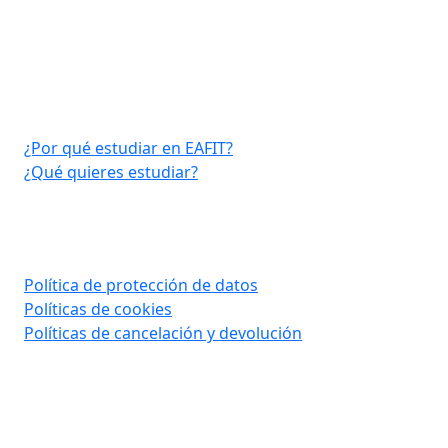
Virtual EAFIT
¿Por qué estudiar en EAFIT?
¿Qué quieres estudiar?
Consultar aquí
Política de protección de datos
Políticas de cookies
Políticas de cancelación y devolución
Contáctanos
Tel: (60) (4) 2619500 opción 1 - opción 3